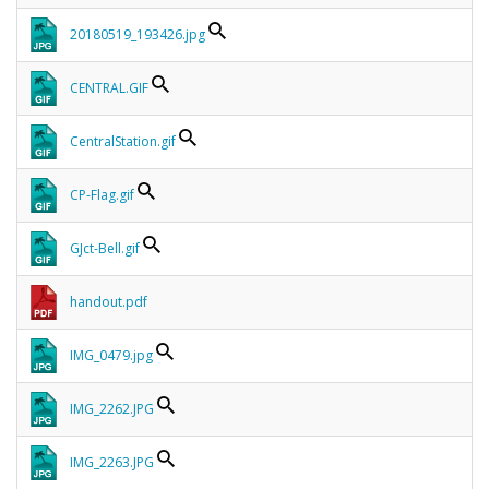
20180519_193426.jpg
CENTRAL.GIF
CentralStation.gif
CP-Flag.gif
GJct-Bell.gif
handout.pdf
IMG_0479.jpg
IMG_2262.JPG
IMG_2263.JPG