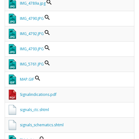
IMG_4789a.jpg
IMG_4790.JPG
IMG_4792.JPG
IMG_4793.JPG
IMG_5761.JPG
MAP.GIF
Signalindications.pdf
signals_ctc.shtml
signals_schematics.shtml