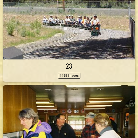
23
1488 images